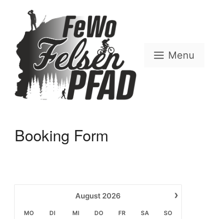
Zum
Inhalt
springen
Menu
Booking Form
›
August
2026
MO
DI
MI
DO
FR
SA
SO