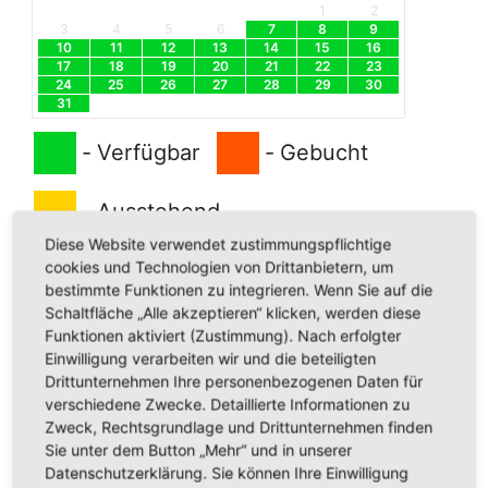
1
2
3
4
5
6
7
8
9
10
11
12
13
14
15
16
17
18
19
20
21
22
23
24
25
26
27
28
29
30
31
-
Verfügbar
-
Gebucht
-
Ausstehend
Diese Website verwendet zustimmungspflichtige
·
-
Zum Teil ausgebucht
cookies und Technologien von Drittanbietern, um
bestimmte Funktionen zu integrieren. Wenn Sie auf die
Schaltfläche „Alle akzeptieren“ klicken, werden diese
Funktionen aktiviert (Zustimmung). Nach erfolgter
Einwilligung verarbeiten wir und die beteiligten
Vorname*
Drittunternehmen Ihre personenbezogenen Daten für
verschiedene Zwecke. Detaillierte Informationen zu
Zweck, Rechtsgrundlage und Drittunternehmen finden
Sie unter dem Button „Mehr“ und in unserer
Datenschutzerklärung. Sie können Ihre Einwilligung