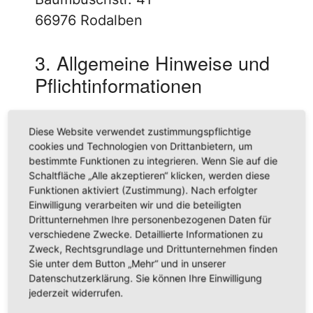
66976 Rodalben
3. Allgemeine Hinweise und
Pflicht­informationen
Datenschutz
Diese Website verwendet zustimmungspflichtige
cookies und Technologien von Drittanbietern, um
Die Betreiber dieser Seiten nehmen
bestimmte Funktionen zu integrieren. Wenn Sie auf die
den Schutz Ihrer persönlichen Daten
Schaltfläche „Alle akzeptieren“ klicken, werden diese
Funktionen aktiviert (Zustimmung). Nach erfolgter
sehr ernst. Wir behandeln Ihre
Einwilligung verarbeiten wir und die beteiligten
personenbezogenen Daten
Drittunternehmen Ihre personenbezogenen Daten für
verschiedene Zwecke. Detaillierte Informationen zu
vertraulich und entsprechend den
Zweck, Rechtsgrundlage und Drittunternehmen finden
gesetzlichen
Sie unter dem Button „Mehr“ und in unserer
Datenschutzvorschriften sowie
Datenschutzerklärung. Sie können Ihre Einwilligung
jederzeit widerrufen.
dieser Datenschutzerklärung.