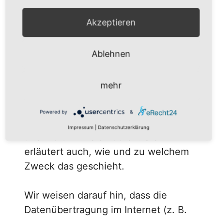
Wenn Sie diese Website benutzen,
Akzeptieren
werden verschiedene
personenbezogene Daten erhoben.
Ablehnen
Personenbezogene Daten sind
Daten, mit denen Sie persönlich
mehr
identifiziert werden können. Die
vorliegende Datenschutzerklärung
Powered by
&
erläutert, welche Daten wir erheben
Impressum
|
Datenschutzerklärung
und wofür wir sie nutzen. Sie
erläutert auch, wie und zu welchem
Zweck das geschieht.
Wir weisen darauf hin, dass die
Datenübertragung im Internet (z. B.