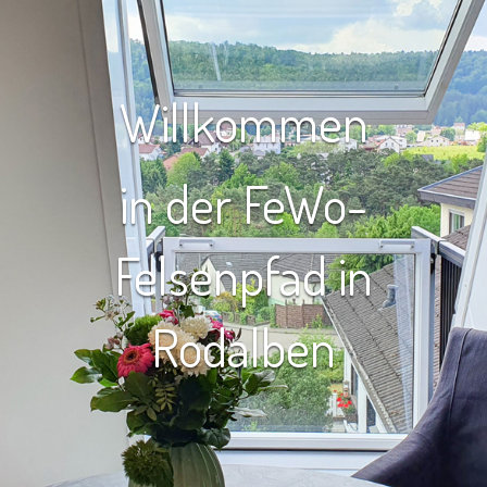
Willkommen
in der FeWo-
Felsenpfad in
Rodalben